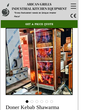
ARICAN GRILLS
INDUSTRIAL KITCHEN EQUIPMENT
"Every Restuarant needs an Unique Master
Piece"
GET A PRICE QUOTE
Doner Kebab Shawarma